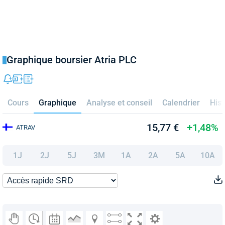
Graphique boursier Atria PLC
Cours
Graphique
Analyse et conseil
Calendrier
Hist
15,77 €
+1,48%
ATRAV
1J
2J
5J
3M
1A
2A
5A
10A