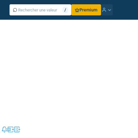
⌕
/
Premium