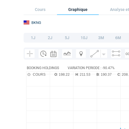
Cours
Graphique
Analyse et
BKNG
1J
2J
5J
10J
3M
6M
C
BOOKING HOLDINGS
VARIATION PERIODE : -90.47%
COURS
O
: 198.22
H
: 211.53
B
: 190.37
C
: 208