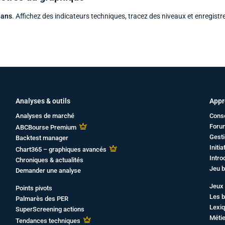
 ans
. Affichez des indicateurs techniques, tracez des niveaux et enregistr
Analyses & outils
Appr
Analyses de marché
Cons
Foru
ABCBourse Premium
Gesti
Backtest manager
Initi
Chart365 – graphiques avancés
Intro
Chroniques & actualités
Jeu b
Demander une analyse
Jeux 
Points pivots
Les b
Palmarès des PER
Lexiq
SuperScreening actions
Métie
Tendances techniques