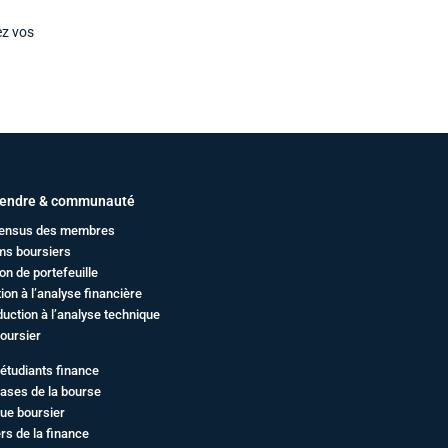
ez vos
endre & communauté
ensus des membres
ms boursiers
on de portefeuille
ation à l’analyse financière
duction à l’analyse technique
oursier
étudiants finance
ases de la bourse
ue boursier
rs de la finance