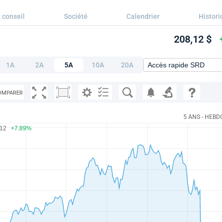
 conseil
Société
Calendrier
Histori
208,12 $
1A
2A
5A
10A
20A
OMPARER
5 ANS - HEBD
.12
+7.89%