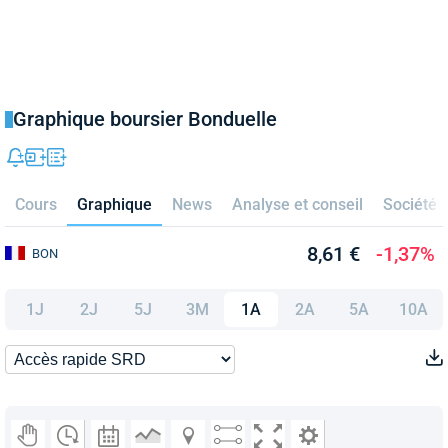
Graphique boursier Bonduelle
Cours
Graphique
News
Analyse et conseil
Société
8,61 €
-1,37%
BON
1J
2J
5J
3M
1A
2A
5A
10A