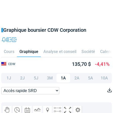
Graphique boursier CDW Corporation
Cours
Graphique
Analyse et conseil
Société
Calend
135,70 $
-4,41%
CDW
1J
2J
5J
3M
1A
2A
5A
10A