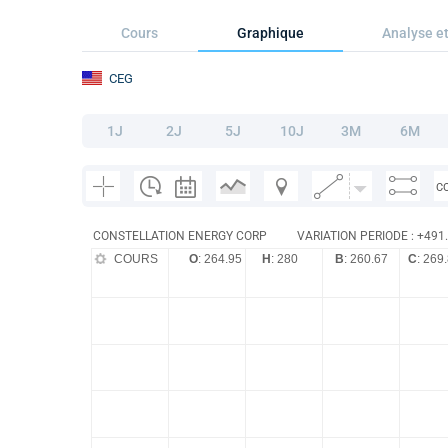
Cours
Graphique
Analyse et
CEG
1J
2J
5J
10J
3M
6M
C
CONSTELLATION ENERGY CORP
VARIATION PERIODE : +491
COURS
O
: 264.95
H
: 280
B
: 260.67
C
: 269