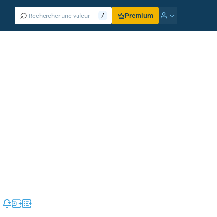
⌕
/
Premium