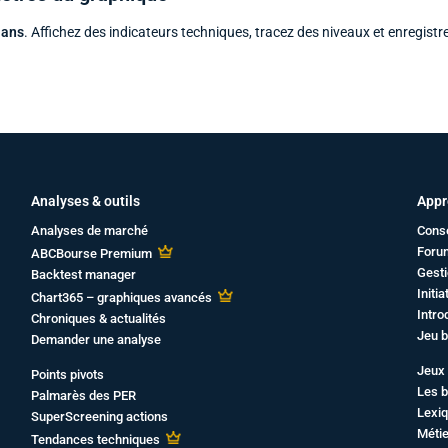
 ans
. Affichez des indicateurs techniques, tracez des niveaux et enregistr
Analyses & outils
Appr
Analyses de marché
Cons
Foru
ABCBourse Premium
Gesti
Backtest manager
Initi
Chart365 – graphiques avancés
Intro
Chroniques & actualités
Jeu b
Demander une analyse
Jeux 
Points pivots
Les b
Palmarès des PER
Lexiq
SuperScreening actions
Métie
Tendances techniques