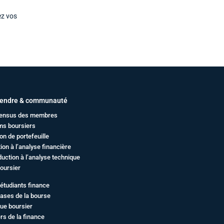
ez vos
endre & communauté
ensus des membres
ms boursiers
on de portefeuille
ation à l’analyse financière
duction à l’analyse technique
oursier
étudiants finance
ases de la bourse
ue boursier
rs de la finance