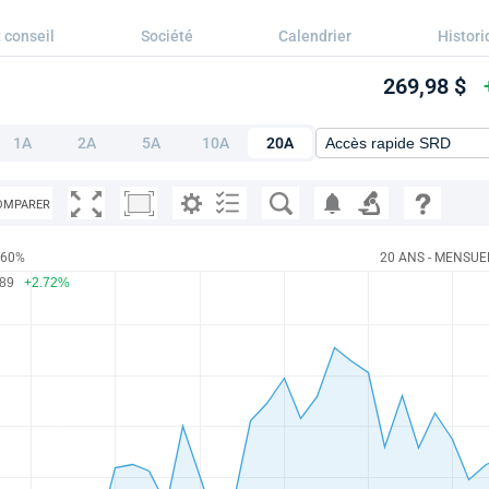
 conseil
Société
Calendrier
Histori
269,98 $
1A
2A
5A
10A
20A
OMPARER
.60%
20 ANS - MENSUE
.89
+2.72%