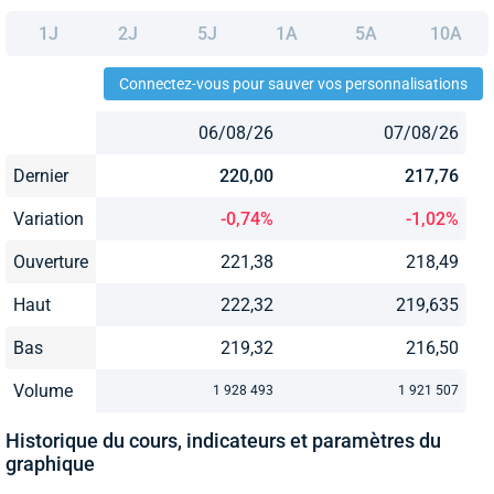
1J
2J
5J
1A
5A
10A
Connectez-vous pour sauver vos personnalisations
06/08/26
07/08/26
Dernier
220,00
217,76
Variation
-0,74%
-1,02%
Ouverture
221,38
218,49
Haut
222,32
219,635
Bas
219,32
216,50
Volume
1 928 493
1 921 507
Historique du cours, indicateurs et paramètres du
graphique