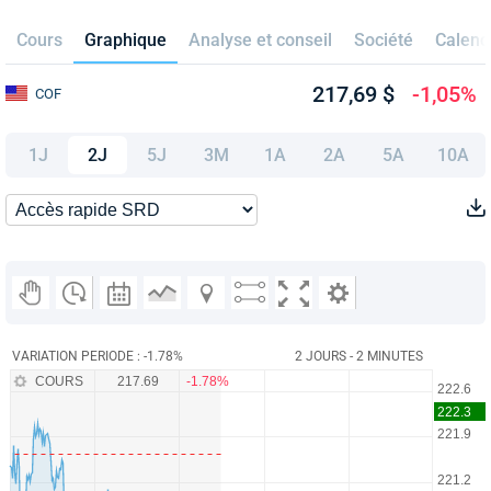
Cours
Graphique
Analyse et conseil
Société
Calend
217,69 $
-1,05%
COF
1J
2J
5J
3M
1A
2A
5A
10A
VARIATION PERIODE : -1.78%
2 JOURS - 2 MINUTES
COURS
217.69
-1.78%