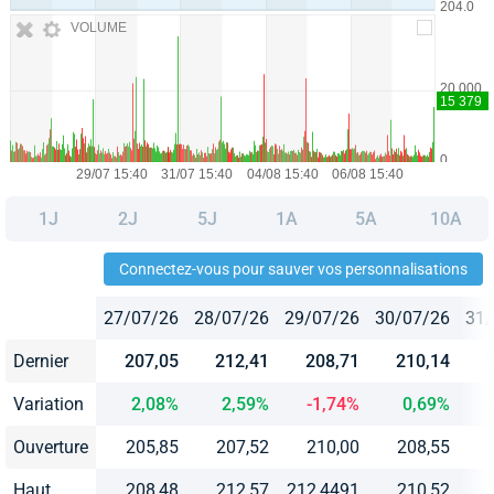
VOLUME
1J
2J
5J
1A
5A
10A
Connectez-vous pour sauver vos personnalisations
27/07/26
28/07/26
29/07/26
30/07/26
31/
Dernier
207,05
212,41
208,71
210,14
Variation
2,08%
2,59%
-1,74%
0,69%
Ouverture
205,85
207,52
210,00
208,55
Haut
208,48
212,57
212,4491
210,52