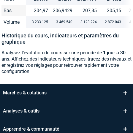
Bas
204,97
206,9429
207,85
205,15
2
Volume
3 233 125
3 469 540
3 123 224
2 872 043
4 
Historique du cours, indicateurs et paramètres du
graphique
Analysez l’évolution du cours sur une période de
1 jour à 30
ans
. Affichez des indicateurs techniques, tracez des niveaux et
enregistrez vos réglages pour retrouver rapidement votre
configuration.
+
Marchés & cotations
+
Analyses & outils
+
Apprendre & communauté