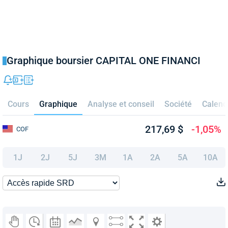
Graphique boursier CAPITAL ONE FINANCI
Cours
Graphique
Analyse et conseil
Société
Calend
217,69 $
-1,05%
COF
1J
2J
5J
3M
1A
2A
5A
10A