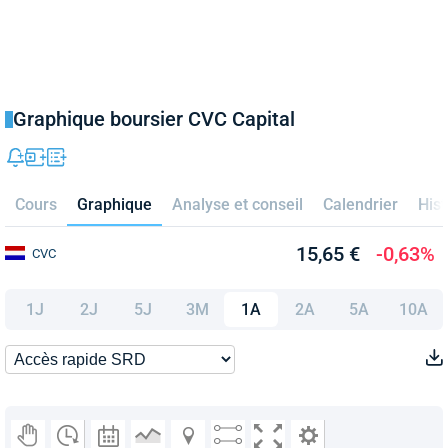
Graphique boursier CVC Capital
Cours
Graphique
Analyse et conseil
Calendrier
Hist
15,65 €
-0,63%
CVC
1J
2J
5J
3M
1A
2A
5A
10A