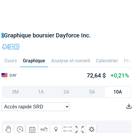
Graphique boursier Dayforce Inc.
Cours
Graphique
Analyse et conseil
Calendrier
Hist
72,64 $
+0,21%
DAY
3M
1A
2A
5A
10A