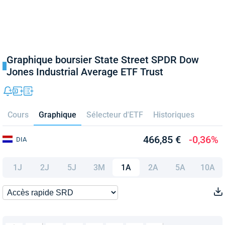
Graphique boursier State Street SPDR Dow
Jones Industrial Average ETF Trust
Cours
Graphique
Sélecteur d'ETF
Historiques
466,85 €
-0,36%
DIA
1J
2J
5J
3M
1A
2A
5A
10A