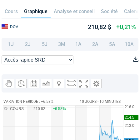
Cours
Graphique
Analyse et conseil
Société
Calend
210,82 $
+0,21%
DOV
1J
2J
5J
3M
1A
2A
5A
10A
VARIATION PERIODE : +6.58%
10 JOURS - 10 MINUTES
COURS
210.82
+6.58%