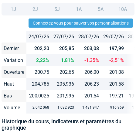
1J
2J
5J
1A
5A
10A
Connectez-vous pour sauver vos personnalisations
24/07/26
27/07/26
28/07/26
29/07/26
30/
Dernier
202,20
205,85
203,08
197,99
Variation
2,22%
1,81%
-1,35%
-2,51%
Ouverture
200,75
202,65
206,00
201,08
Haut
204,785
205,936
206,23
201,58
Bas
200,0025
201,995
201,54
197,21
19
Volume
2 042 068
1 032 923
1 481 947
916 969
1 
Historique du cours, indicateurs et paramètres du
graphique