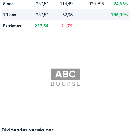
5 ans
237,54
114,49
920 795
24,66%
10 ans
237,54
62,95
-
186,09%
Extrêmes
237,54
21,79
Dividendes versés par