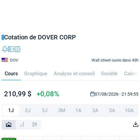
Cotation de DOVER CORP
Wall street ouvre dans 43h
DOV
Cours
Graphique
Analyse et conseil
Société
Calend
210,99 $
+0,08%
07/08/2026 - 21:59:55
1J
2J
5J
3M
1A
2A
5A
10A