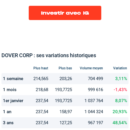
DOVER CORP : ses variations historiques
Plus haut
Plus bas
Volume moyen
Variation
1 semaine
214,565
203,26
704 499
3,11%
1 mois
218,68
193,7725
999 616
-1,43%
1er janvier
237,54
193,7725
1 037 764
8,07%
1 an
237,54
158,97
1 044 324
20,93%
3 ans
237,54
127,25
967 197
48,54%