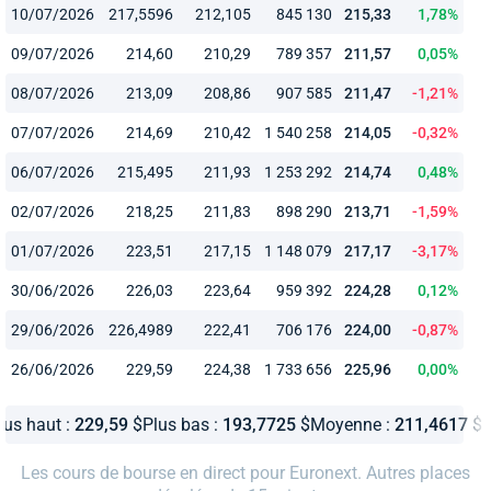
10/07/2026
217,5596
212,105
845 130
215,33
1,78%
09/07/2026
214,60
210,29
789 357
211,57
0,05%
08/07/2026
213,09
208,86
907 585
211,47
-1,21%
07/07/2026
214,69
210,42
1 540 258
214,05
-0,32%
06/07/2026
215,495
211,93
1 253 292
214,74
0,48%
02/07/2026
218,25
211,83
898 290
213,71
-1,59%
01/07/2026
223,51
217,15
1 148 079
217,17
-3,17%
30/06/2026
226,03
223,64
959 392
224,28
0,12%
29/06/2026
226,4989
222,41
706 176
224,00
-0,87%
26/06/2026
229,59
224,38
1 733 656
225,96
0,00%
lus haut :
229,59
$
Plus bas :
193,7725
$
Moyenne :
211,4617
$
Les cours de bourse en direct pour Euronext. Autres places