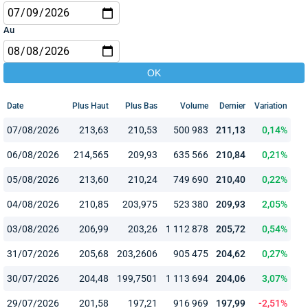
Au
Date
Plus Haut
Plus Bas
Volume
Dernier
Variation
07/08/2026
213,63
210,53
500 983
211,13
0,14%
06/08/2026
214,565
209,93
635 566
210,84
0,21%
05/08/2026
213,60
210,24
749 690
210,40
0,22%
04/08/2026
210,85
203,975
523 380
209,93
2,05%
03/08/2026
206,99
203,26
1 112 878
205,72
0,54%
31/07/2026
205,68
203,2606
905 475
204,62
0,27%
30/07/2026
204,48
199,7501
1 113 694
204,06
3,07%
29/07/2026
201,58
197,21
916 969
197,99
-2,51%