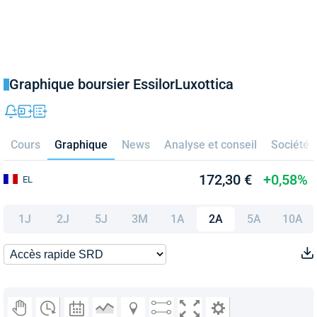
Graphique boursier EssilorLuxottica
Cours
Graphique
News
Analyse et conseil
Société
172,30 €
+0,58%
EL
1J
2J
5J
3M
1A
2A
5A
10A