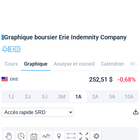
Graphique boursier Erie Indemnity Company
Cours
Graphique
Analyse et conseil
Calendrier
Hist
252,51 $
-0,68%
ERIE
1J
2J
5J
3M
1A
2A
5A
10A