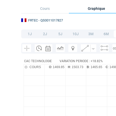
Cours
Graphique
FRTEC
- QS0011017827
1J
2J
5J
10J
3M
6M
C
CAC TECHNOLOGIE
VARIATION PERIODE : +18.82%
COURS
O
: 1469.85
H
: 1503.73
B
: 1465.65
C
: 149