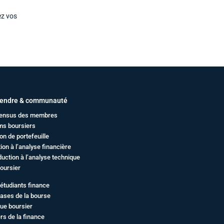
ez vos
endre & communauté
ensus des membres
ms boursiers
on de portefeuille
ation à l’analyse financière
duction à l’analyse technique
oursier
étudiants finance
ases de la bourse
ue boursier
rs de la finance