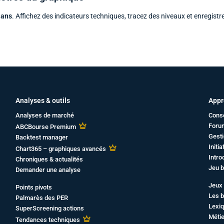
 ans
. Affichez des indicateurs techniques, tracez des niveaux et enregistr
Analyses & outils
Appr
Analyses de marché
Cons
Foru
ABCBourse Premium
Gesti
Backtest manager
Initi
Chart365 – graphiques avancés
Intro
Chroniques & actualités
Jeu b
Demander une analyse
Jeux 
Points pivots
Les b
Palmarès des PER
Lexiq
SuperScreening actions
Métie
Tendances techniques