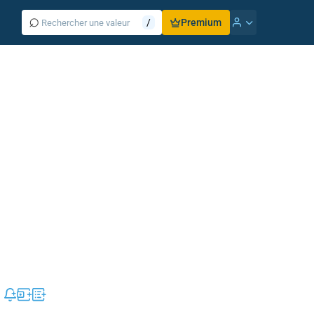
⌕
/
Premium