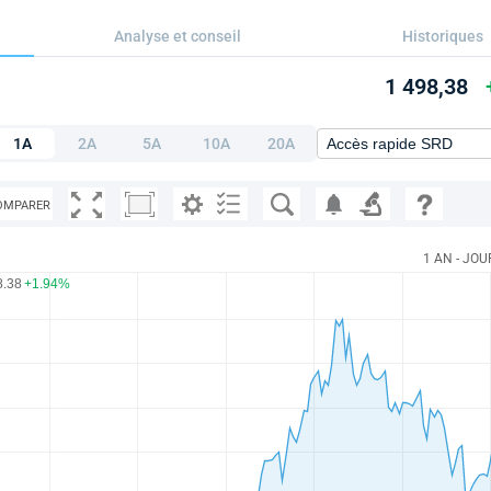
Analyse et conseil
Historiques
1 498,38
1A
2A
5A
10A
20A
OMPARER
1 AN - JOU
8.38
+1.94%