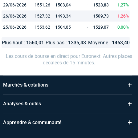
29/06/2026
1551,26
1503,04
-
1528,83
1,27%
26/06/2026
1527,32
1493,34
-
1509,73
-1,26%
25/06/2026
1553,62
1504,85
-
1529,07
0,00%
Plus haut :
1560,01
Plus bas :
1335,43
Moyenne :
1463,40
Les cours de bourse en direct pour Euronext. Autres places
décalées de 15 minutes.
+
Marchés & cotations
+
Analyses & outils
+
Apprendre & communauté