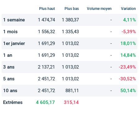
Plus haut
Plus bas
Volume moyen
Variation
1 semaine
1 474,74
1 380,37
-
4,11%
1 mois
1 556,32
1 335,43
-
-5,39%
1er janvier
1 691,29
1 013,02
-
18,01%
1 an
1 691,29
1 013,02
-
14,84%
3 ans
2 137,21
1 013,02
-
-23,49%
5 ans
2 451,72
1 013,02
-
-30,52%
10 ans
2 451,72
881,11
-
50,14%
Extrêmes
4 605,17
315,14