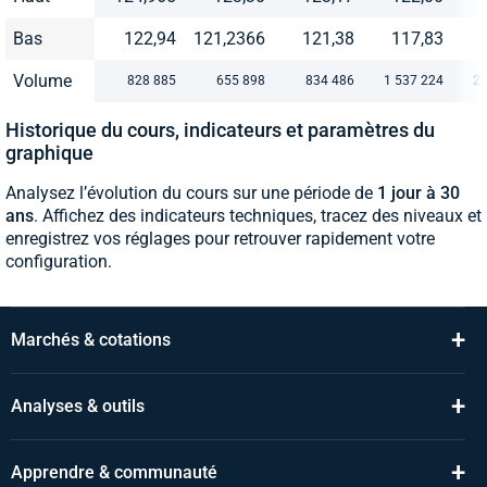
Bas
122,94
121,2366
121,38
117,83
Volume
828 885
655 898
834 486
1 537 224
2 
Historique du cours, indicateurs et paramètres du
graphique
Analysez l’évolution du cours sur une période de
1 jour à 30
ans
. Affichez des indicateurs techniques, tracez des niveaux et
enregistrez vos réglages pour retrouver rapidement votre
configuration.
+
Marchés & cotations
+
Analyses & outils
+
Apprendre & communauté