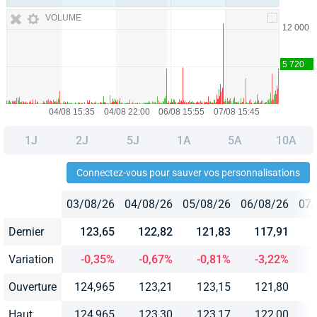
VOLUME
1J
2J
5J
1A
5A
10A
Connectez-vous pour sauver vos personnalisations
03/08/26
04/08/26
05/08/26
06/08/26
07/
Dernier
123,65
122,82
121,83
117,91
Variation
-0,35%
-0,67%
-0,81%
-3,22%
Ouverture
124,965
123,21
123,15
121,80
Haut
124,965
123,30
123,17
122,00