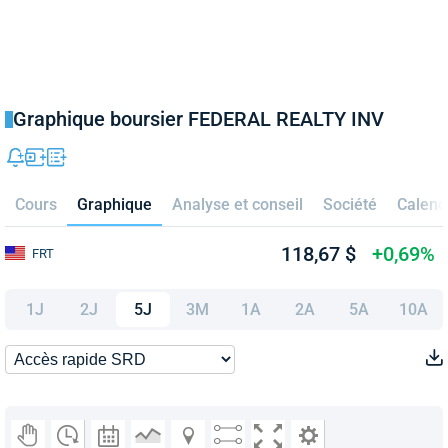
Graphique boursier FEDERAL REALTY INV
Cours
Graphique
Analyse et conseil
Société
Calend
118,67 $
+0,69%
FRT
1J
2J
5J
3M
1A
2A
5A
10A