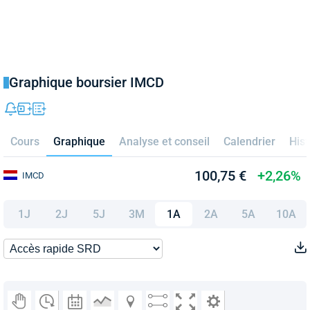
Graphique boursier IMCD
Cours
Graphique
Analyse et conseil
Calendrier
Hist
100,75 €
+2,26%
IMCD
1J
2J
5J
3M
1A
2A
5A
10A