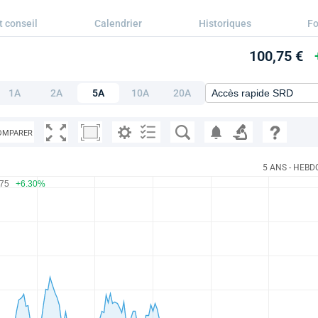
t conseil
Calendrier
Historiques
F
100,75 €
1A
2A
5A
10A
20A
OMPARER
5 ANS - HEBD
.75
+6.30%