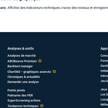
 ans
. Affichez des indicateurs techniques, tracez des niveaux et enregistr
Analyses & outils
Appr
Analyses de marché
Cons
Foru
ABCBourse Premium
Gesti
Backtest manager
Initi
Chart365 – graphiques avancés
Intro
Chroniques & actualités
Jeu b
Demander une analyse
Jeux 
Points pivots
Les b
Palmarès des PER
Lexiq
SuperScreening actions
Métie
Tendances techniques