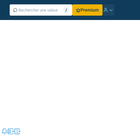
⌕
/
Premium