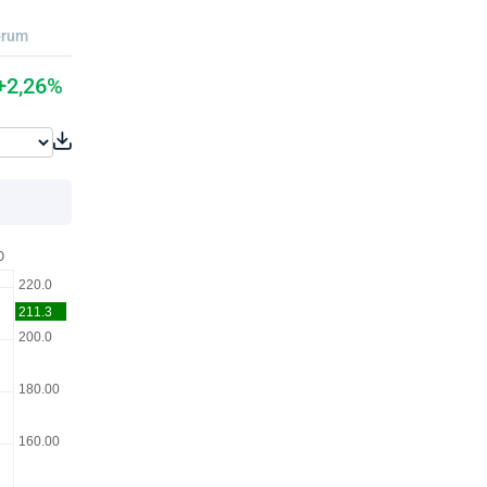
orum
+2,26%
O