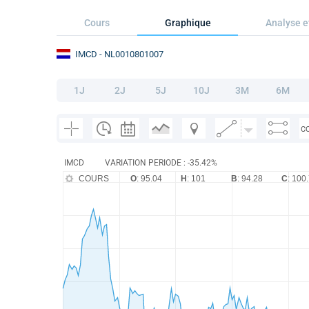
Cours
Graphique
Analyse e
IMCD
- NL0010801007
1J
2J
5J
10J
3M
6M
C
IMCD
VARIATION PERIODE : -35.42%
COURS
O
: 95.04
H
: 101
B
: 94.28
C
: 100