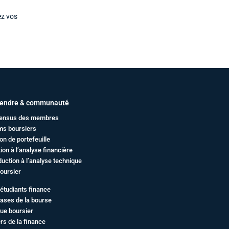
ez vos
endre & communauté
ensus des membres
ms boursiers
on de portefeuille
ation à l’analyse financière
duction à l’analyse technique
oursier
étudiants finance
ases de la bourse
ue boursier
rs de la finance