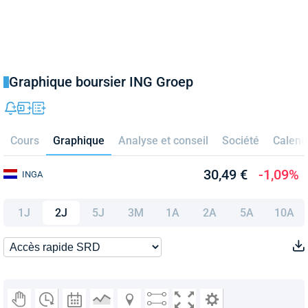
Graphique boursier ING Groep
Cours
Graphique
Analyse et conseil
Société
Calend
30,49 €
-1,09%
INGA
1J
2J
5J
3M
1A
2A
5A
10A