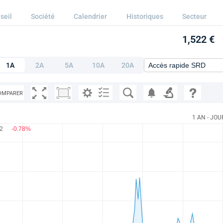
seil
Société
Calendrier
Historiques
Secteur
1,522 €
1A
2A
5A
10A
20A
OMPARER
1 AN - JOU
22
-0.78%