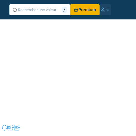
⌕
/
Premium