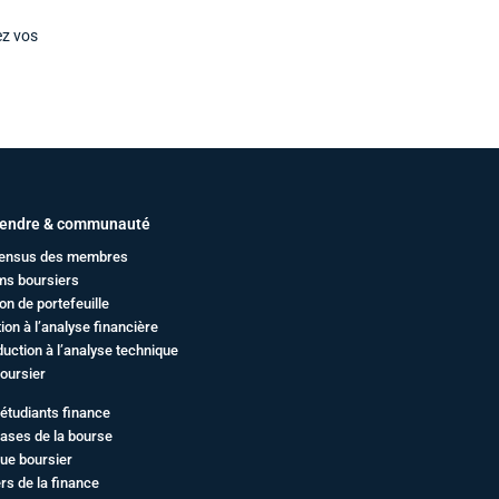
ez vos
endre & communauté
ensus des membres
ms boursiers
on de portefeuille
ation à l’analyse financière
duction à l’analyse technique
oursier
étudiants finance
ases de la bourse
ue boursier
rs de la finance