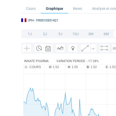
Cours
Graphique
News
Analyse et con
IPH
- FR0010331421
1J
2J
5J
10J
3M
6M
C
INNATE PHARMA
VARIATION PERIODE : -17.28%
COURS
O
: 1.52
H
: 1.55
B
: 1.52
C
: 1.5