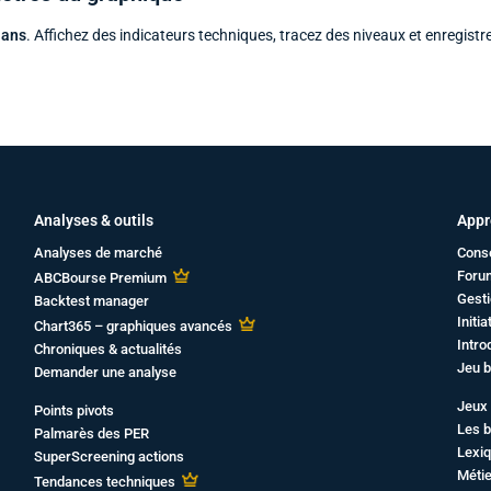
 ans
. Affichez des indicateurs techniques, tracez des niveaux et enregistr
Analyses & outils
Appr
Analyses de marché
Cons
Foru
ABCBourse Premium
Gesti
Backtest manager
Initi
Chart365 – graphiques avancés
Intro
Chroniques & actualités
Jeu b
Demander une analyse
Jeux 
Points pivots
Les b
Palmarès des PER
Lexiq
SuperScreening actions
Métie
Tendances techniques