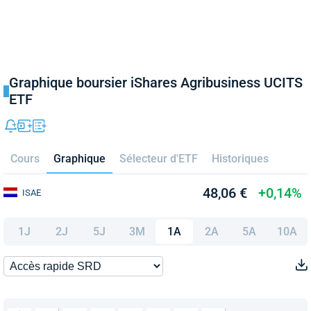
Graphique boursier iShares Agribusiness UCITS
ETF
Cours
Graphique
Sélecteur d'ETF
Historiques
48,06 €
+0,14%
ISAE
1J
2J
5J
3M
1A
2A
5A
10A