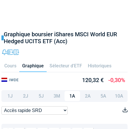
Graphique boursier iShares MSCI World EUR
Hedged UCITS ETF (Acc)
Cours
Graphique
Sélecteur d'ETF
Historiques
120,32 €
-0,30%
IWDE
1J
2J
5J
3M
1A
2A
5A
10A