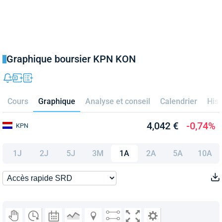
Graphique boursier KPN KON
Cours
Graphique
Analyse et conseil
Calendrier
Hist
4,042 €
-0,74%
KPN
1J
2J
5J
3M
1A
2A
5A
10A