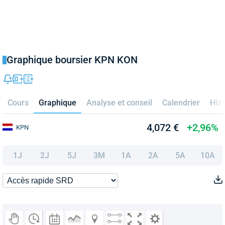
Graphique boursier KPN KON
Cours
Graphique
Analyse et conseil
Calendrier
Hist
4,072 €
+2,96%
KPN
1J
2J
5J
3M
1A
2A
5A
10A