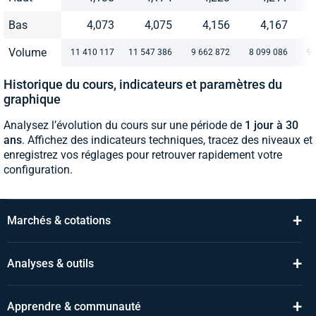
Bas
4,073
4,075
4,156
4,167
Volume
11 410 117
11 547 386
9 662 872
8 099 086
9 
Historique du cours, indicateurs et paramètres du
graphique
Analysez l’évolution du cours sur une période de
1 jour à 30
ans
. Affichez des indicateurs techniques, tracez des niveaux et
enregistrez vos réglages pour retrouver rapidement votre
configuration.
+
Marchés & cotations
+
Analyses & outils
+
Apprendre & communauté