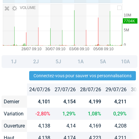
VOLUME
1J
2J
5J
1A
5A
10A
Connectez-vous pour sauver vos personnalisations
24/07/26
27/07/26
28/07/26
29/07/26
30/
Dernier
4,101
4,154
4,199
4,211
Variation
-2,80%
1,29%
1,08%
0,29%
Ouverture
4,138
4,14
4,169
4,208
Haut
4,138
4,174
4,223
4,211