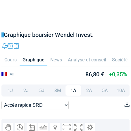
Graphique boursier Wendel Invest.
Cours
Graphique
News
Analyse et conseil
Société
86,80 €
+0,35%
MF
1J
2J
5J
3M
1A
2A
5A
10A