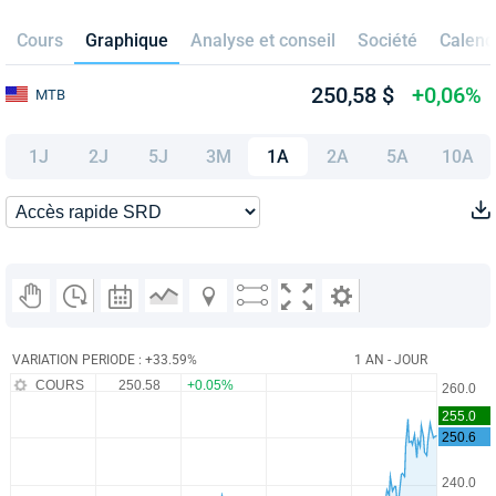
Cours
Graphique
Analyse et conseil
Société
Calend
250,58 $
+0,06%
MTB
1J
2J
5J
3M
1A
2A
5A
10A
VARIATION PERIODE : +33.59%
1 AN - JOUR
COURS
250.58
+0.05%