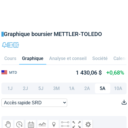
Graphique boursier METTLER-TOLEDO
Cours
Graphique
Analyse et conseil
Société
Calend
1 430,06 $
+0,68%
MTD
1J
2J
5J
3M
1A
2A
5A
10A