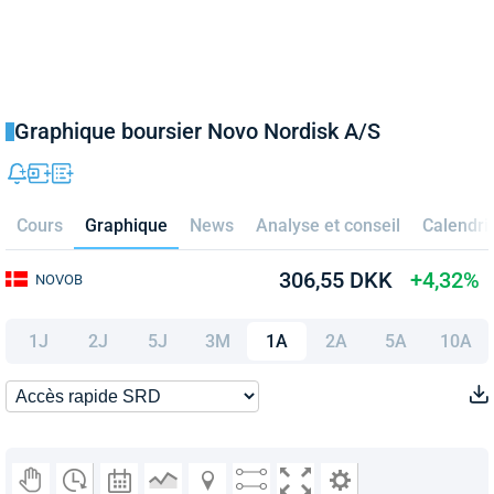
Graphique boursier Novo Nordisk A/S
Cours
Graphique
News
Analyse et conseil
Calendri
306,55 DKK
+4,32%
NOVOB
1J
2J
5J
3M
1A
2A
5A
10A