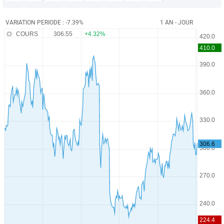
VARIATION PERIODE : -7.39%
1 AN - JOUR
COURS
306.55
+4.32%