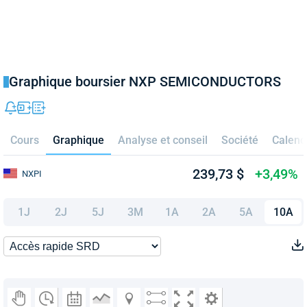
Graphique boursier NXP SEMICONDUCTORS
Cours
Graphique
Analyse et conseil
Société
Calend
239,73 $
+3,49%
NXPI
1J
2J
5J
3M
1A
2A
5A
10A