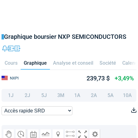
Graphique boursier NXP SEMICONDUCTORS
Cours
Graphique
Analyse et conseil
Société
Calend
239,73 $
+3,49%
NXPI
1J
2J
5J
3M
1A
2A
5A
10A