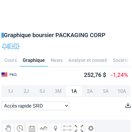
Graphique boursier PACKAGING CORP
Cours
Graphique
News
Analyse et conseil
Société
252,76 $
-1,24%
PKG
1J
2J
5J
3M
1A
2A
5A
10A