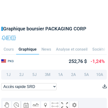
Graphique boursier PACKAGING CORP
Cours
Graphique
News
Analyse et conseil
Société
252,76 $
-1,24%
PKG
1J
2J
5J
3M
1A
2A
5A
10A