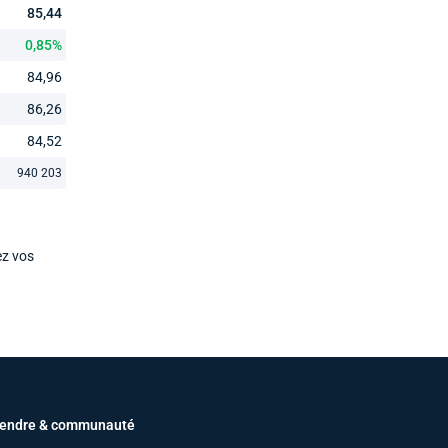
85,44
0,85%
84,96
86,26
84,52
940 203
ez vos
endre & communauté