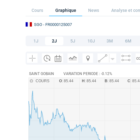
Cours
Graphique
News
Analyse et con
SGO
- FR0000125007
1J
2J
5J
10J
3M
6M
C
SAINT GOBAIN
VARIATION PERIODE : -0.12%
COURS
O
: 85.44
H
: 85.44
B
: 85.44
C
: 85.