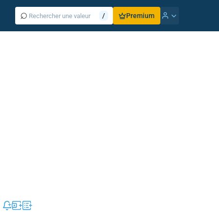
⌕
/
Premium