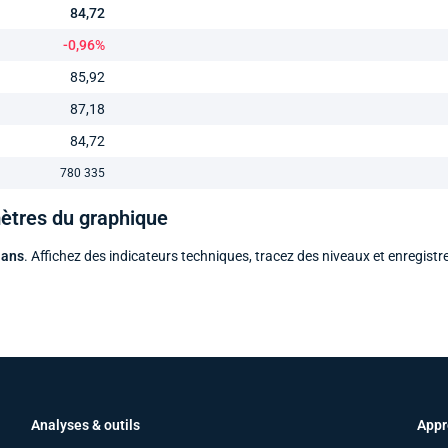
84,72
-0,96%
85,92
87,18
84,72
780 335
mètres du graphique
 ans
. Affichez des indicateurs techniques, tracez des niveaux et enregistr
Analyses & outils
Appr