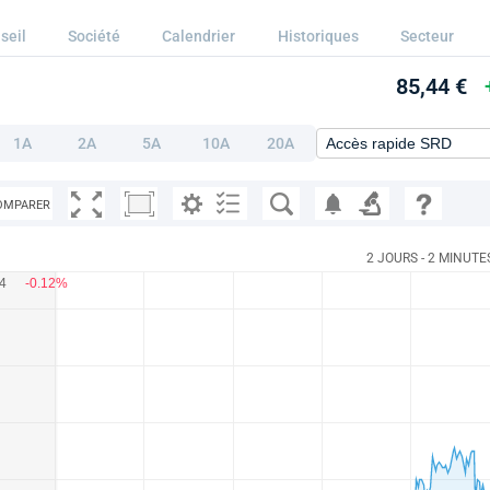
seil
Société
Calendrier
Historiques
Secteur
85,44 €
1A
2A
5A
10A
20A
OMPARER
2 JOURS - 2 MINUTE
44
-0.12%