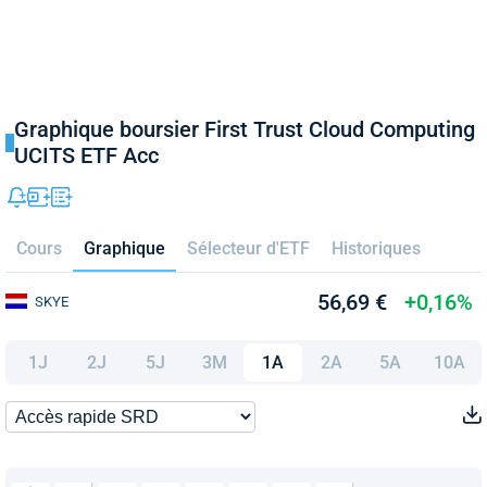
Graphique boursier First Trust Cloud Computing
UCITS ETF Acc
Cours
Graphique
Sélecteur d'ETF
Historiques
56,69 €
+0,16%
SKYE
1J
2J
5J
3M
1A
2A
5A
10A