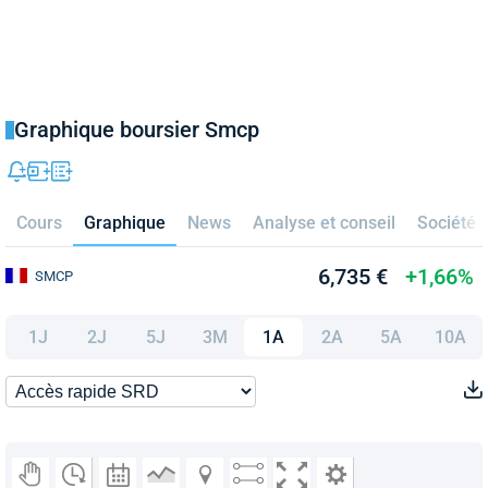
Graphique boursier Smcp
Cours
Graphique
News
Analyse et conseil
Société
6,735 €
+1,66%
SMCP
1J
2J
5J
3M
1A
2A
5A
10A