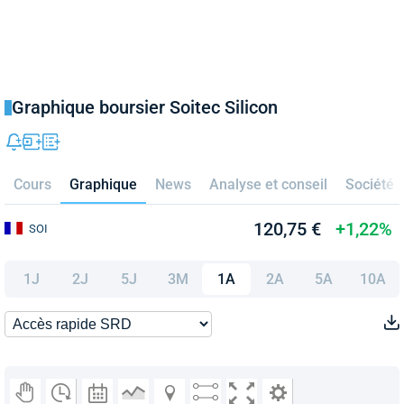
Graphique boursier Soitec Silicon
Cours
Graphique
News
Analyse et conseil
Société
120,75 €
+1,22%
SOI
1J
2J
5J
3M
1A
2A
5A
10A