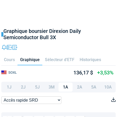
Graphique boursier Direxion Daily
Semiconductor Bull 3X
Cours
Graphique
Sélecteur d'ETF
Historiques
136,17 $
+3,53%
SOXL
1J
2J
5J
3M
1A
2A
5A
10A