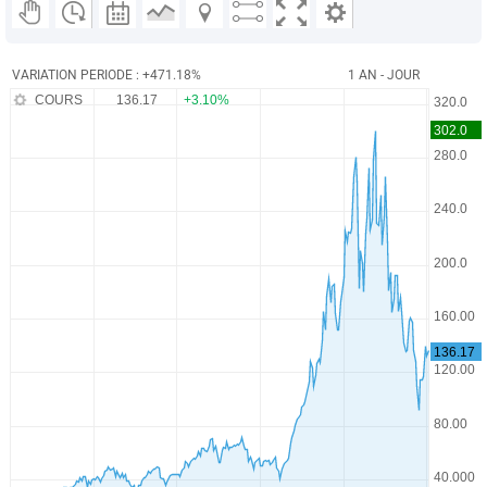
VARIATION PERIODE : +471.18%
1 AN - JOUR
COURS
136.17
+3.10%