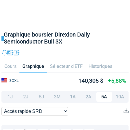
Graphique boursier Direxion Daily
Semiconductor Bull 3X
Cours
Graphique
Sélecteur d'ETF
Historiques
140,305 $
+5,88%
SOXL
1J
2J
5J
3M
1A
2A
5A
10A