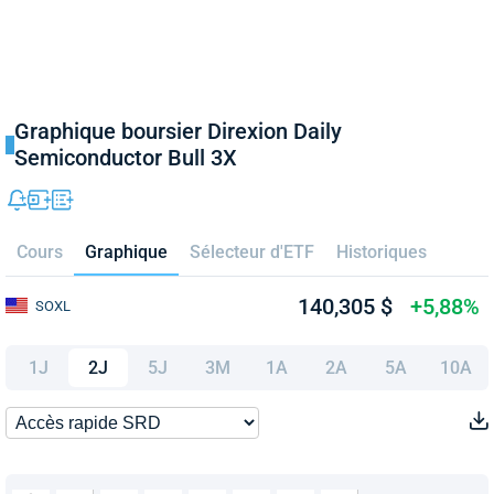
Graphique boursier Direxion Daily
Semiconductor Bull 3X
Cours
Graphique
Sélecteur d'ETF
Historiques
140,305 $
+5,88%
SOXL
1J
2J
5J
3M
1A
2A
5A
10A