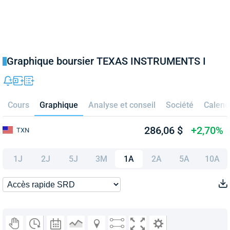
Graphique boursier TEXAS INSTRUMENTS I
Cours
Graphique
Analyse et conseil
Société
Calend
286,06 $
+2,70%
TXN
1J
2J
5J
3M
1A
2A
5A
10A