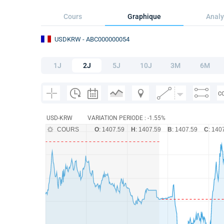
Cours
Graphique
Analy
USDKRW
- ABC000000054
1J
2J
5J
10J
3M
6M
C
USD-KRW
VARIATION PERIODE : -1.55%
COURS
O
: 1407.59
H
: 1407.59
B
: 1407.59
C
: 140