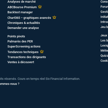
Analyses de marché
Cons
Foru
ABCBourse Premium
Gesti
Backtest manager
Initi
Chart365 – graphiques avancés
Intro
Chroniques & actualités
Jeu b
Demander une analyse
Jeux 
Points pivots
Les b
Palmarès des PER
Lexiq
SuperScreening actions
Métie
Tendances techniques
Quiz
Transactions des dirigeants
Cook
Ventes à découvert
oits réservés. Cours en temps réel Six Financial Information.
sommes-nous ?