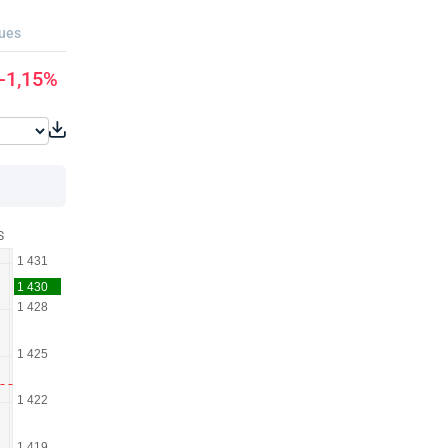
ques
-1,15%
S