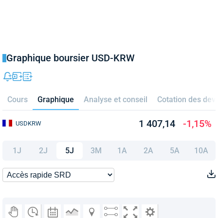
Graphique boursier USD-KRW
Cours
Graphique
Analyse et conseil
Cotation des dev
1 407,14
-1,15%
USDKRW
1J
2J
5J
3M
1A
2A
5A
10A