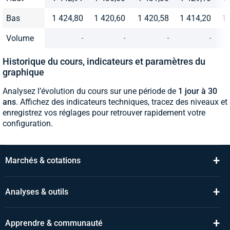
Bas
1 424,80
1 420,60
1 420,58
1 414,20
1 
Volume
-
-
-
-
Historique du cours, indicateurs et paramètres du
graphique
Analysez l’évolution du cours sur une période de
1 jour à 30
ans
. Affichez des indicateurs techniques, tracez des niveaux et
enregistrez vos réglages pour retrouver rapidement votre
configuration.
+
Marchés & cotations
+
Analyses & outils
+
Apprendre & communauté