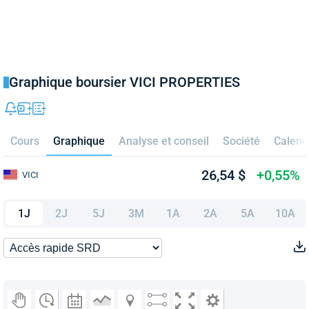
Graphique boursier VICI PROPERTIES
Cours
Graphique
Analyse et conseil
Société
Calend
26,54 $
+0,55%
VICI
1J
2J
5J
3M
1A
2A
5A
10A