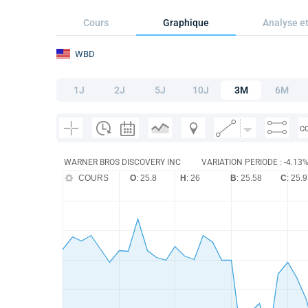
Cours
Graphique
Analyse et
WBD
1J
2J
5J
10J
3M
6M
C
WARNER BROS DISCOVERY INC
VARIATION PERIODE : -4.13
COURS
O
: 25.8
H
: 26
B
: 25.58
C
: 25.