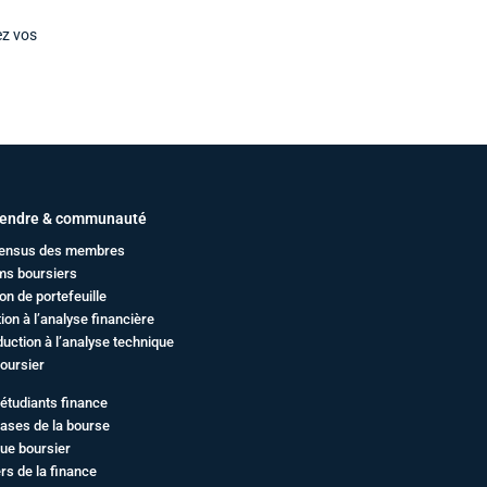
ez vos
endre & communauté
ensus des membres
ms boursiers
on de portefeuille
ation à l’analyse financière
duction à l’analyse technique
oursier
étudiants finance
ases de la bourse
ue boursier
rs de la finance