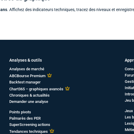
 ans
. Affichez des indicateurs techniques, tracez des niveaux et enregistr
Analyses & outils
Appr
Analyses de marché
Cons
Foru
ABCBourse Premium
Gesti
Backtest manager
Initi
Chart365 – graphiques avancés
Intro
Chroniques & actualités
Jeu b
Demander une analyse
Jeux 
Points pivots
Les b
Palmarès des PER
Lexiq
SuperScreening actions
Métie
Tendances techniques