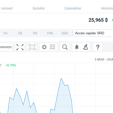
 conseil
Société
Calendrier
Histori
25,965 $
1A
2A
5A
10A
20A
OMPARER
%
3 MOIS - JOU
97
+0.70%