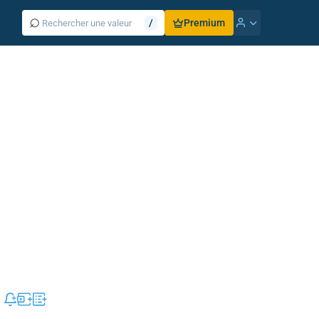
⌕
/
Premium