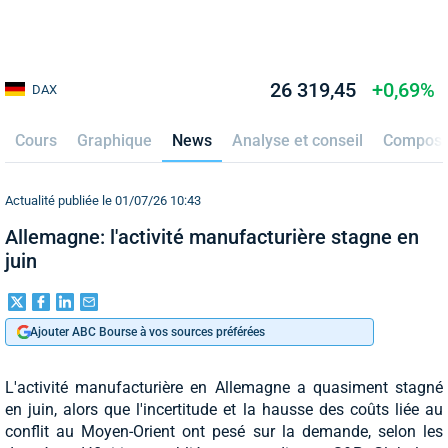
26 319,45
+0,69%
DAX
Cours
Graphique
News
Analyse et conseil
Composi
Actualité publiée le 01/07/26 10:43
Allemagne: l'activité manufacturière stagne en
juin
Ajouter ABC Bourse à vos sources préférées
L'activité manufacturière en Allemagne a quasiment stagné
en juin, alors que l'incertitude et la hausse des coûts liée au
conflit au Moyen-Orient ont pesé sur la demande, selon les