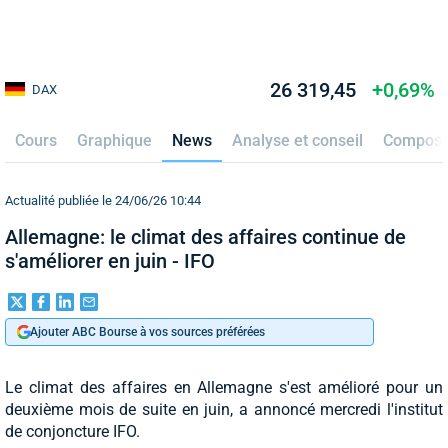
26 319,45
+0,69%
DAX
Cours
Graphique
News
Analyse et conseil
Composi
Actualité publiée le 24/06/26 10:44
Allemagne: le climat des affaires continue de
s'améliorer en juin - IFO
Ajouter ABC Bourse à vos sources préférées
Le climat des affaires en Allemagne s'est amélioré pour un
deuxième mois de suite en juin, a annoncé mercredi l'institut
de conjoncture IFO.