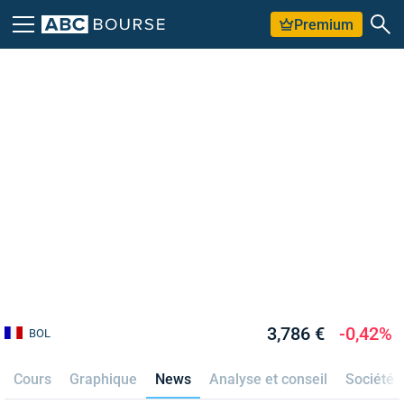
Premium
3,786 €
-0,42%
BOL
Cours
Graphique
News
Analyse et conseil
Société