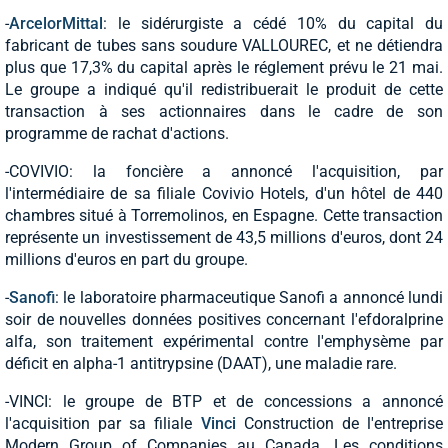
-
ArcelorMittal
: le sidérurgiste a cédé 10% du capital du
fabricant de tubes sans soudure VALLOUREC, et ne détiendra
plus que 17,3% du capital après le réglement prévu le 21 mai.
Le groupe a indiqué qu'il redistribuerait le produit de cette
transaction à ses actionnaires dans le cadre de son
programme de rachat d'actions.
-COVIVIO: la foncière a annoncé l'acquisition, par
l'intermédiaire de sa filiale Covivio Hotels, d'un hôtel de 440
chambres situé à Torremolinos, en Espagne. Cette transaction
représente un investissement de 43,5 millions d'euros, dont 24
millions d'euros en part du groupe.
-
Sanofi
: le laboratoire pharmaceutique Sanofi a annoncé lundi
soir de nouvelles données positives concernant l'efdoralprine
alfa, son traitement expérimental contre l'emphysème par
déficit en alpha-1 antitrypsine (DAAT), une maladie rare.
-VINCI: le groupe de BTP et de concessions a annoncé
l'acquisition par sa filiale
Vinci
Construction de l'entreprise
Modern Group of Companies au Canada. Les conditions