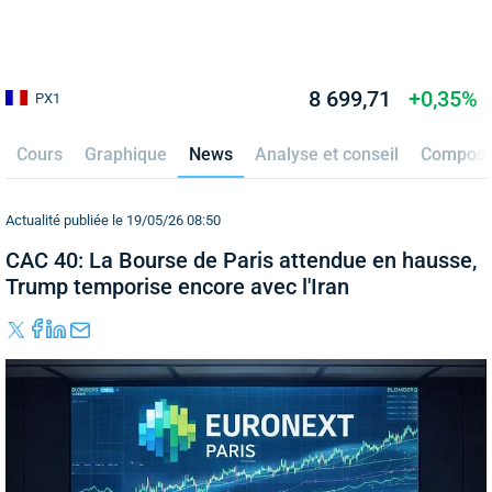
8 699,71
+0,35%
PX1
Cours
Graphique
News
Analyse et conseil
Composi
Actualité publiée le 19/05/26 08:50
CAC 40: La Bourse de Paris attendue en hausse,
Trump temporise encore avec l'Iran