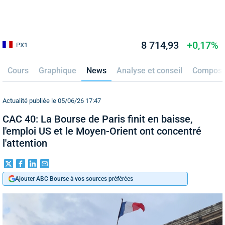
8 714,93
+0,17%
PX1
Cours
Graphique
News
Analyse et conseil
Composi
Actualité publiée le 05/06/26 17:47
CAC 40: La Bourse de Paris finit en baisse,
l'emploi US et le Moyen-Orient ont concentré
l'attention
Ajouter ABC Bourse à vos sources préférées